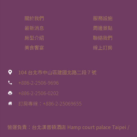
最新消息
,
飯店公告
,
餐飲優惠
台北漢普頓酒店「柒號洋樓」正式加入《環保餐
廳》行列
恭賀台北漢普頓酒店Hamp Court Palace Taipei「柒號洋
樓MANSION 7 Au...
2024.06.26
remove