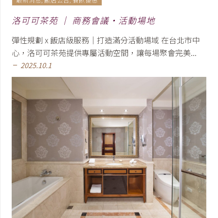
洛可可茶苑 │ 商務會議・活動場地
彈性規劃 x 飯店級服務｜打造滿分活動場域 在台北市中
心，洛可可茶苑提供專屬活動空間，讓每場聚會完美...
2025.10.1
remove