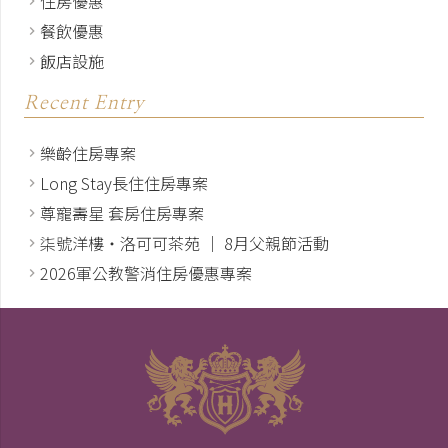
最新消息
,
飯店公告
,
餐飲優惠
柒號洋樓 │ 房客專屬用餐優惠
凡台北漢普頓酒店住宿貴賓（含當日入住前及當日退房
後），即日起至二樓「柒號洋樓」用餐，可享專屬優惠！
...
2025.10.31
remove