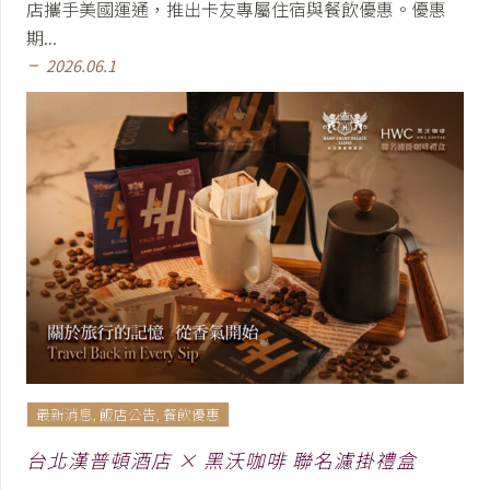
店攜手美國運通，推出卡友專屬住宿與餐飲優惠。優惠
期...
2026.06.1
remove
最新消息
,
飯店公告
,
餐飲優惠
台北漢普頓酒店 × 黑沃咖啡 聯名濾掛禮盒