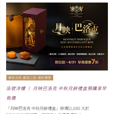
最新消息
,
飯店公告
,
餐飲優惠
柒號洋樓 │ 月映巴洛克 中秋月餅禮盒預購享早
鳥價
「月映巴洛克 中秋月餅禮盒」原價$1,680 凡於