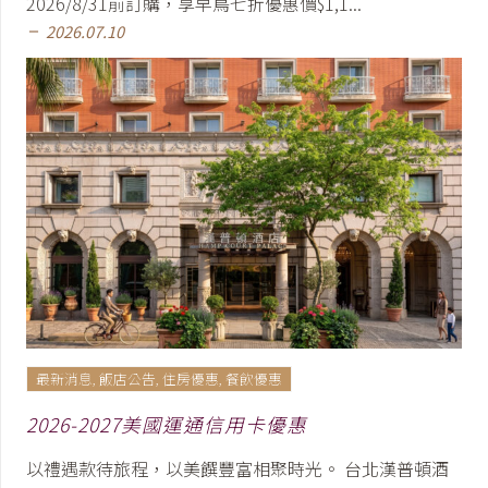
2026/8/31前訂購，享早鳥七折優惠價$1,1...
2026.07.10
remove
最新消息
,
飯店公告
,
住房優惠
,
餐飲優惠
2026-2027美國運通信用卡優惠
以禮遇款待旅程，以美饌豐富相聚時光。 台北漢普頓酒