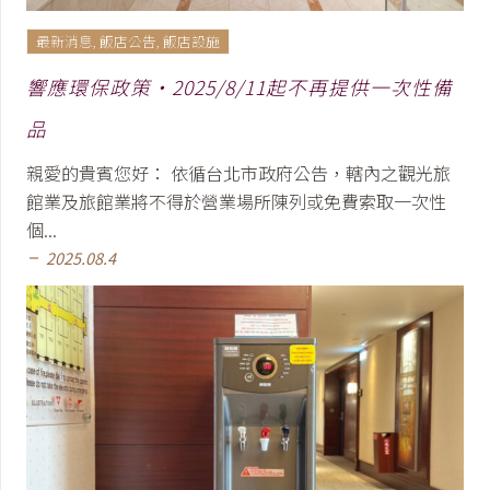
最新消息
,
飯店公告
,
飯店設施
響應環保政策•2025/8/11起不再提供一次性備
品
親愛的貴賓您好： 依循台北市政府公告，轄內之觀光旅
館業及旅館業將不得於營業場所陳列或免費索取一次性
個...
2025.08.4
remove