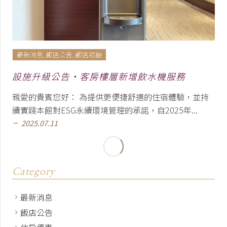
最新消息
,
飯店公告
,
飯店設施
設施升級公告•客房樓層新增飲水機服務
親愛的貴賓您好： 為提供更便捷舒適的住宿體驗，並持
續實踐本館對ESG永續環境管理的承諾，自2025年...
2025.07.11
remove