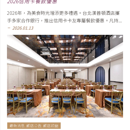
2026信用卡餐飲優惠
2026年，為美食時光增添更多禮遇。台北漢普頓酒店攜
手多家合作銀行，推出信用卡卡友專屬餐飲優惠。凡持...
2026.01.13
remove
最新消息
,
飯店公告
,
飯店設施