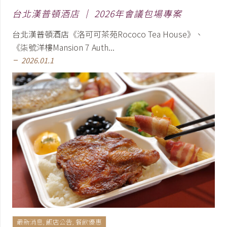
台北漢普頓酒店 │ 2026年會議包場專案
台北漢普頓酒店《洛可可茶苑Rococo Tea House》、
《柒號洋樓Mansion 7 Auth...
2026.01.1
remove
最新消息
,
飯店公告
,
餐飲優惠