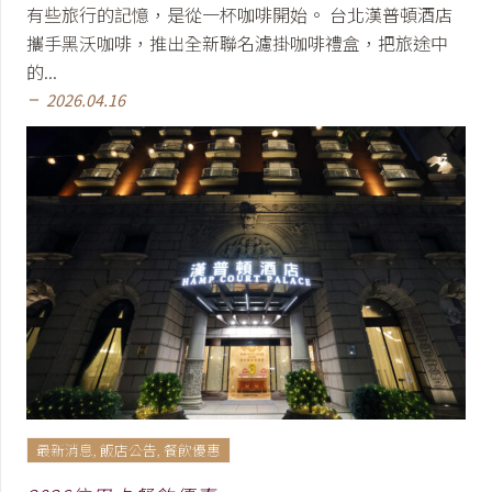
有些旅行的記憶，是從一杯咖啡開始。 台北漢普頓酒店
攜手黑沃咖啡，推出全新聯名濾掛咖啡禮盒，把旅途中
的...
2026.04.16
remove
最新消息
,
飯店公告
,
餐飲優惠