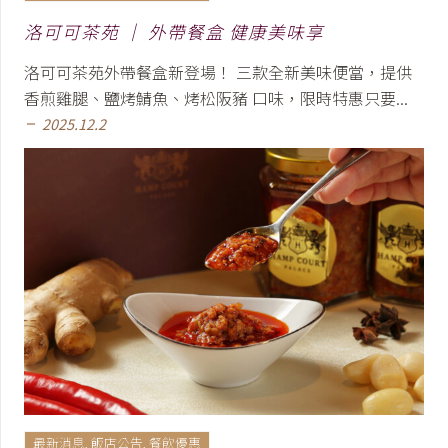
洛可可茶苑 │ 外帶餐盒 健康美味享
洛可可茶苑外帶餐盒新登場！ 三款全新美味便當，提供
香煎雞腿、鹽烤鯖魚、烤松阪豬 口味，限時特惠只要...
2025.12.2
remove
最新消息
,
飯店公告
,
餐飲優惠