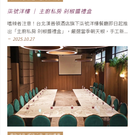
柒號洋樓 │ 主廚私房 剁椒醬禮盒
嗜辣者注意！台北漢普頓酒店旗下柒號洋樓餐廳即日起推
出「主廚私房 剁椒醬禮盒」，嚴選當季朝天椒，手工新...
2025.10.27
remove
最新消息
,
飯店公告
,
餐飲優惠