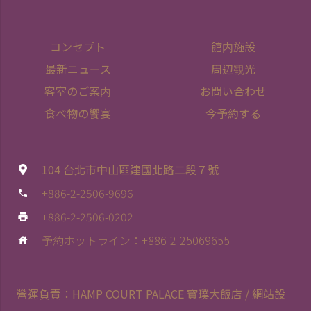
コンセプト
館内施設
最新ニュース
周辺観光
客室のご案内
お問い合わせ
食べ物の饗宴
今予約する
104 台北市中山區建國北路二段７號
+886-2-2506-9696
phone
+886-2-2506-0202
print
予約ホットライン：+886-2-25069655
house
營運負責：HAMP COURT PALACE 寶璞大飯店 / 網站設