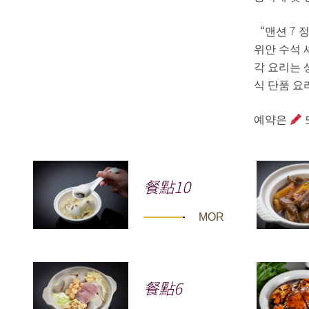
“맨션 7 
위안 수석 
각 요리는 
식 단품 요
예약은
餐點10
MORE
餐點6