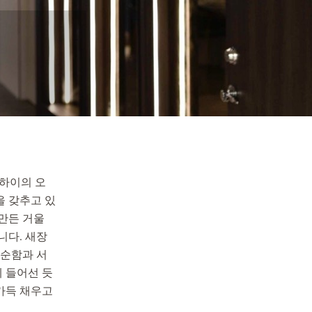
상하이의 오
을 갖추고 있
만든 거울
니다. 새장
단순함과 서
 들어선 듯
가득 채우고