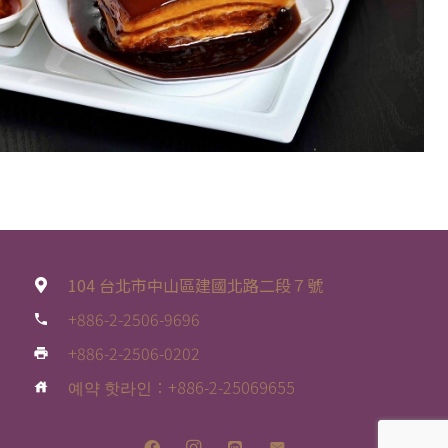
104 台北市中山區建國北路二段７號
+886-2-2506-9696
phone
+886-2-2506-0202
print
예약 핫라인：+886-2-25069655
house