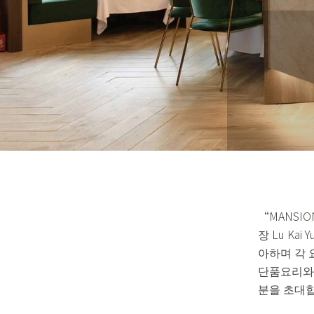
“MANSION
장 Lu K
아하며 각 
단품요리와 세
분을 초대