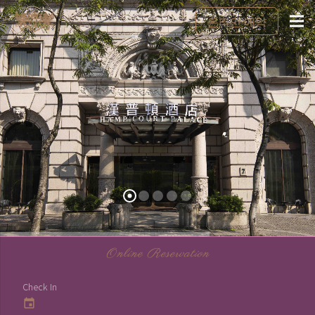
온라인 예약
Online Reservation
Check In
event