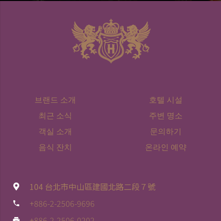
브랜드 소개
호텔 시설
최근 소식
주변 명소
객실 소개
문의하기
음식 잔치
온라인 예약
104 台北市中山區建國北路二段７號
+886-2-2506-9696
phone
+886-2-2506-0202
print