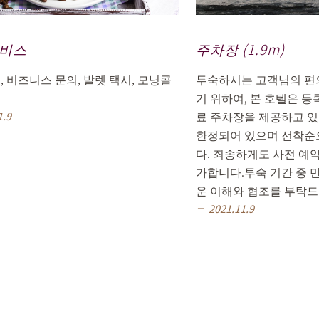
서비스
주차장 (1.9m)
, 비즈니스 문의, 발렛 택시, 모닝콜
투숙하시는 고객님의 편
기 위하여, 본 호텔은 등
료 주차장을 제공하고 
1.9
한정되어 있으며 선착순
다. 죄송하게도 사전 예
가합니다.투숙 기간 중 
운 이해와 협조를 부탁드
2021.11.9
remove