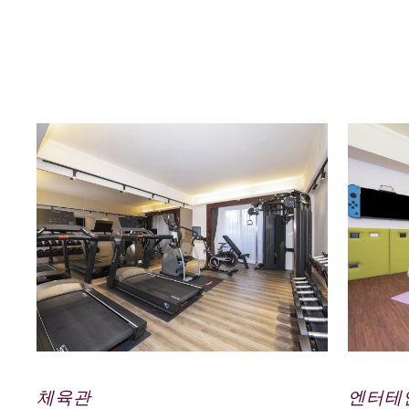
체육관
엔터테