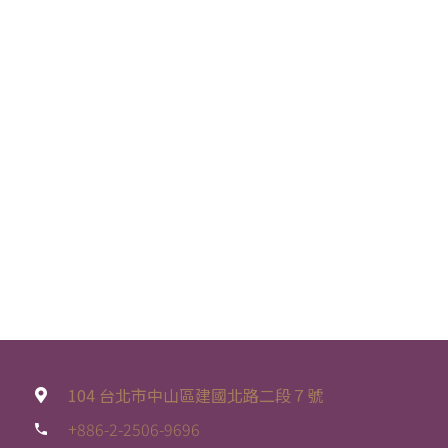
104 台北市中山區建國北路二段７號
+886-2-2506-9696
phone