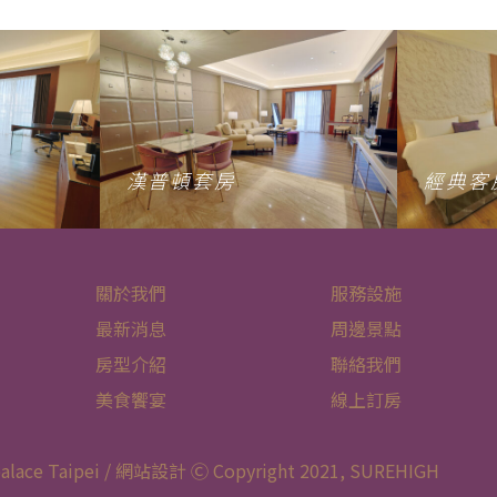
漢普頓套房
經典客
關於我們
服務設施
最新消息
周邊景點
房型介紹
聯絡我們
美食饗宴
線上訂房
 Taipei / 網站設計 Ⓒ Copyright 2021,
SUREHIGH