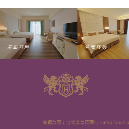
豪華客房
名商客房
營運負責：台北漢普頓酒店 Hamp court palace