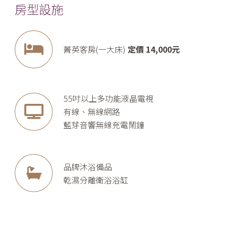
房型設施
菁英客房(一大床)
定價 14,000元
55吋以上多功能液晶電視
有線、無線網路
藍芽音響無線充電鬧鐘
品牌沐浴備品
乾濕分離衛浴浴缸