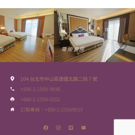
房
尊榮套房
104 台北市中山區建國北路二段７號
+886-2-2506-9696
phone
+886-2-2506-0202
print
訂房專線：+886-2-25069655
house