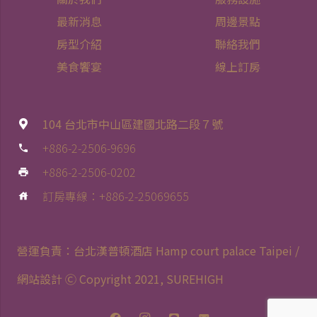
最新消息
,
飯店公告
,
住房優惠
,
餐飲優惠
2026-2027美國運通信用卡優惠
以禮遇款待旅程，以美饌豐富相聚時光。 台北漢普頓酒
店攜手美國運通，推出卡友專屬住宿與餐飲優惠。優惠
期...
2026.06.1
remove