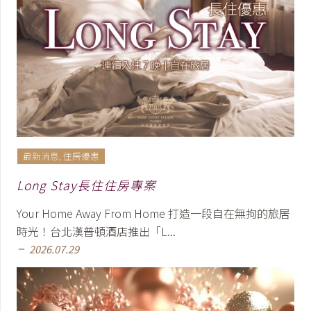
最新消息
,
住房優惠
Long Stay長住住房專案
Your Home Away From Home 打造一段自在無拘的旅居
時光！台北漢普頓酒店推出「L...
2026.07.29
remove