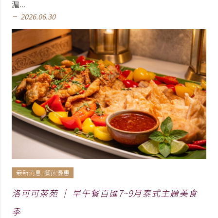
滬...
2026.06.30
remove
最新消息
,
餐飲優惠
洛可可茶苑 │ 早午餐百匯7~9月泰式主題美食
季