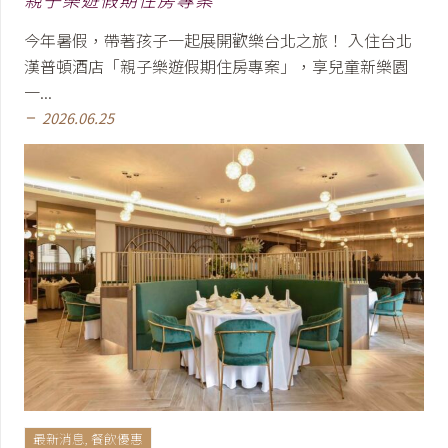
今年暑假，帶著孩子一起展開歡樂台北之旅！ 入住台北
漢普頓酒店「親子樂遊假期住房專案」，享兒童新樂園
一...
2026.06.25
remove
最新消息
,
餐飲優惠