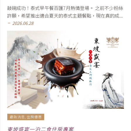
敲碗成功！泰式早午餐百匯7月熱情登場。 之前不少粉絲
許願，希望推出適合夏天的泰式主題餐點，現在真的成...
2026.06.28
remove
最新消息
,
住房優惠
東坡盛宴一泊二食住房專案