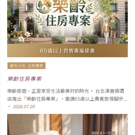
最新消息
,
住房優惠
樂齡住房專案
樂齡旅遊，正是享受生活最美好的時光。 台北漢普頓酒
店推出「樂齡住房專案」，邀請65歲以上貴賓放慢腳步...
2026.07.29
remove