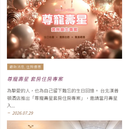
最新消息
,
住房優惠
尊寵壽星 套房住房專案
為摯愛的人，也為自己留下難忘的生日回憶。 台北漢普
頓酒店推出「尊寵壽星套房住房專案」，邀請當月壽星
入...
2026.07.29
remove