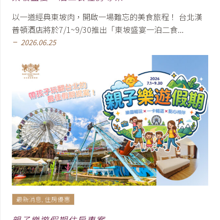
以一道經典東坡肉，開啟一場難忘的美食旅程！ 台北漢
普頓酒店將於7/1~9/30推出「東坡盛宴一泊二食...
2026.06.25
remove
最新消息
,
住房優惠
親子樂遊假期住房專案