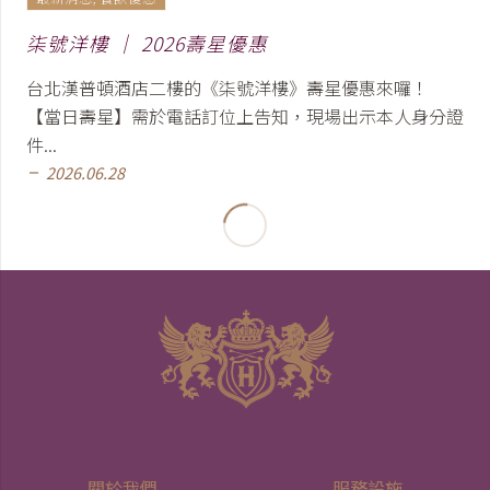
柒號洋樓 │ 2026壽星優惠
台北漢普頓酒店二樓的《柒號洋樓》壽星優惠來囉！
【當日壽星】需於電話訂位上告知，現場出示本人身分證
件...
2026.06.28
remove