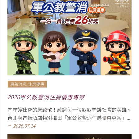
最新消息
,
住房優惠
2026軍公教警消住房優惠專案
向守護社會的您致敬！感謝每一位默默守護社會的英雄。
台北漢普頓酒店特別推出「軍公教警消住房優惠專案」...
2026.07.14
remove