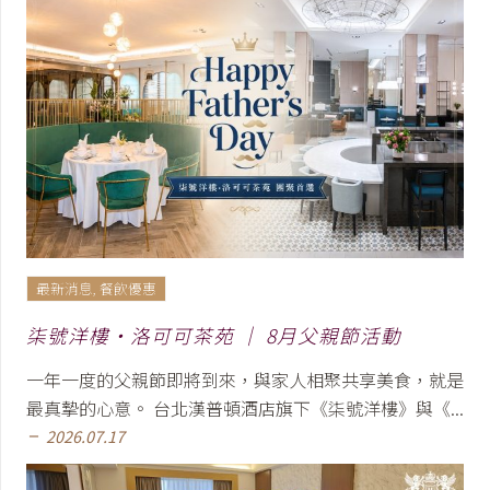
最新消息
,
餐飲優惠
柒號洋樓・洛可可茶苑 │ 8月父親節活動
一年一度的父親節即將到來，與家人相聚共享美食，就是
最真摯的心意。 台北漢普頓酒店旗下《柒號洋樓》與《...
2026.07.17
remove