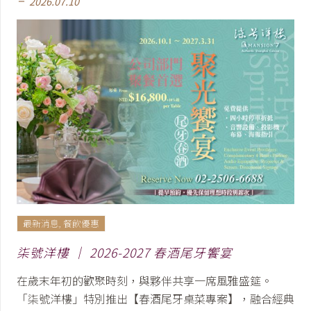
2026.07.10
remove
最新消息
,
餐飲優惠
柒號洋樓 │ 2026-2027 春酒尾牙饗宴
在歲末年初的歡聚時刻，與夥伴共享一席風雅盛筵。
「柒號洋樓」特別推出【春酒尾牙桌菜專案】，融合經典