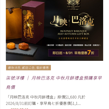
最新消息
,
飯店公告
,
餐飲優惠
柒號洋樓 │ 月映巴洛克 中秋月餅禮盒預購享早
鳥價
「月映巴洛克 中秋月餅禮盒」原價$1,680 凡於
2026/8/31前訂購，享早鳥七折優惠價$1,1...