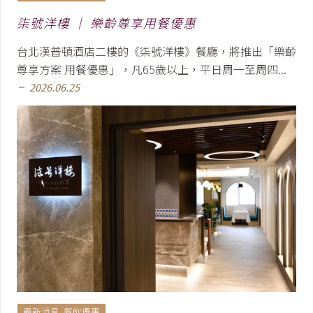
柒號洋樓 │ 樂齡尊享用餐優惠
台北漢普頓酒店二樓的《柒號洋樓》餐廳，將推出「樂齡
尊享方案 用餐優惠」，凡65歲以上，平日周一至周四...
2026.06.25
remove
最新消息
,
餐飲優惠