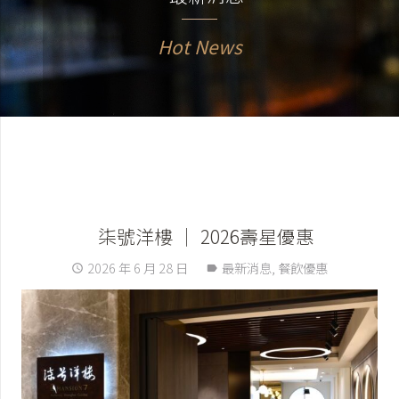
Hot News
柒號洋樓 │ 2026壽星優惠
2026 年 6 月 28 日
最新消息
,
餐飲優惠
access_time
label