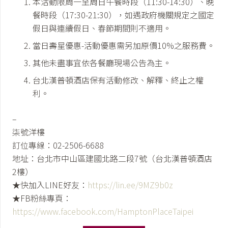
本活動限周一至周日午餐時段（11:30-14:30）、晚
餐時段（17:30-21:30），如遇政府機關規定之國定
假日與連續假日、春節期間則不適用。
當日壽星優惠-活動優惠需另加原價10%之服務費。
其他未盡事宜依各餐廳現場公告為主。
台北漢普頓酒店保有活動修改、解釋、終止之權
利。
–
柒號洋樓
訂位專線：02-2506-6688
地址：台北市中山區建國北路二段7號（台北漢普頓酒店
2樓）
★快加入LINE好友：
https://lin.ee/9MZ9b0z
★FB粉絲專頁：
https://www.facebook.com/HamptonPlaceTaipei