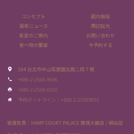
コンセプト
館内施設
最新ニュース
周辺観光
客室のご案内
お問い合わせ
食べ物の饗宴
今予約する
104 台北市中山區建國北路二段７號
+886-2-2506-9696
phone
+886-2-2506-0202
print
予約ホットライン：+886-2-25069655
house
營運負責：HAMP COURT PALACE 寶璞大飯店 / 網站設