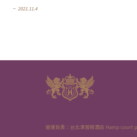
2021.11.4
remove
營運負責：台北漢普頓酒店 Hamp court palace