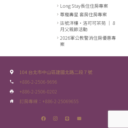
Long Stay長住住房專案
尊寵壽星 套房住房專案
柒號洋樓・洛可可茶苑 │ 8
月父親節活動
2026軍公教警消住房優惠專
案
104 台北市中山區建國北路二段７號
+886-2-2506-9696
phone
+886-2-2506-0202
print
訂房專線：+886-2-25069655
house